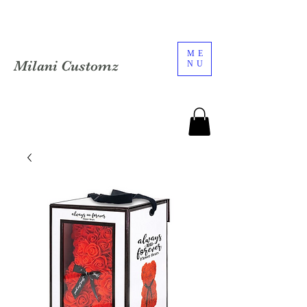
ME
Milani Customz
NU